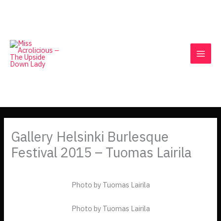
Skip
to
content
Gallery Helsinki Burlesque
Festival 2015 – Tuomas Lairila
Photo by Tuomas Lairila
Photo by Tuomas Lairila